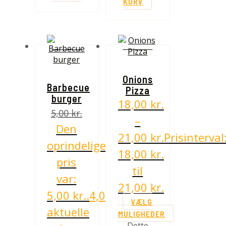
KURV
TILBUD!
TILBUD!
Onions
Barbecue
Pizza
burger
18,00
kr.
5,00
kr.
–
Den
21,00
kr.
Prisinterval
oprindelige
18,00 kr.
pris
til
var:
21,00 kr.
5,00 kr..
4,00
kr.
Den
VÆLG
aktuelle
MULIGHEDER
Dette