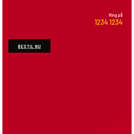
Ring på
Bestil online eller ring til os. Vi er klar til at tage
1234 1234
imod din bestilling.
BESTIL NU