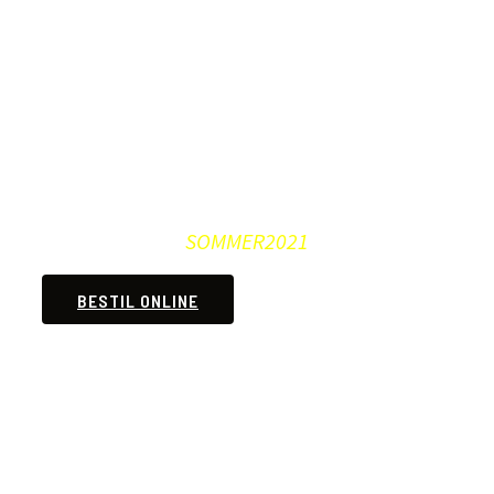
Brug rabat kupon ved
online bestiling
SOMMER2021
BESTIL ONLINE