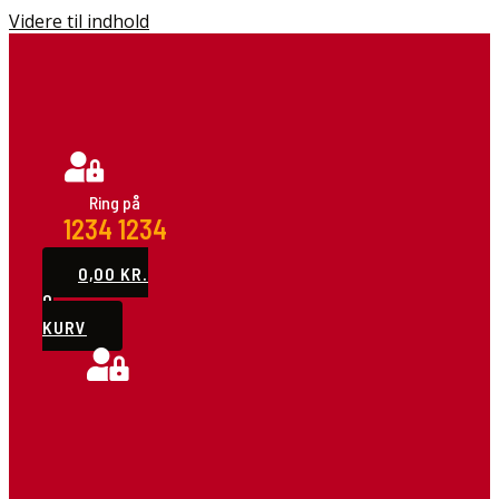
Videre til indhold
Ring på
1234 1234
Demo pizza
0,00
KR.
0
KURV
DET BEDSTE
PIZZARIA