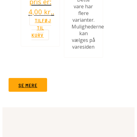
pris er:
vare har
4,00 kr..
flere
varianter.
TILFØJ
Mulighederne
TIL
kan
KURV
vælges på
varesiden
SE MERE