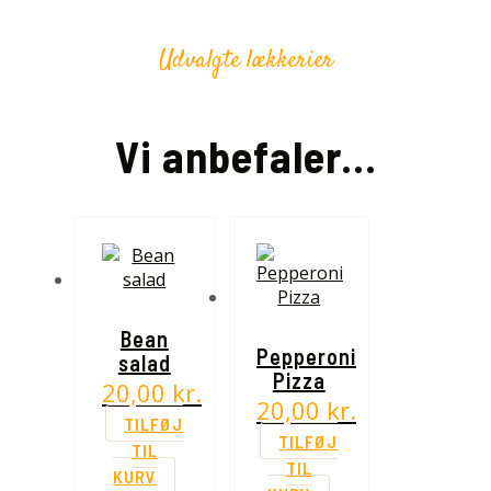
Udvalgte lækkerier
Vi anbefaler...
Bean
Pepperoni
salad
Pizza
20,00
kr.
20,00
kr.
TILFØJ
TILFØJ
TIL
TIL
KURV